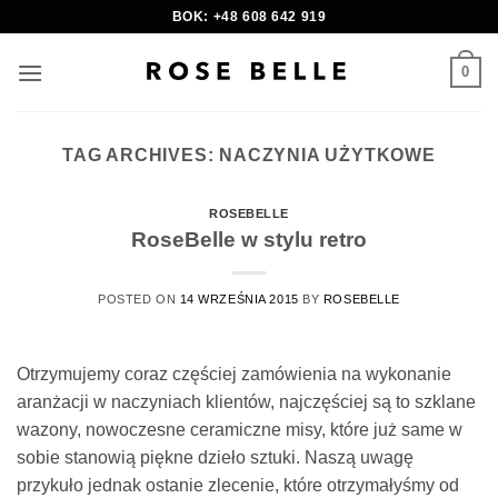
Skip
BOK: +48 608 642 919
to
content
0
TAG ARCHIVES:
NACZYNIA UŻYTKOWE
ROSEBELLE
RoseBelle w stylu retro
POSTED ON
14 WRZEŚNIA 2015
BY
ROSEBELLE
Otrzymujemy coraz częściej zamówienia na wykonanie
aranżacji w naczyniach klientów, najczęściej są to szklane
wazony, nowoczesne ceramiczne misy, które już same w
sobie stanowią piękne dzieło sztuki. Naszą uwagę
przykuło jednak ostanie zlecenie, które otrzymałyśmy od