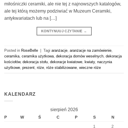
miłośniczki ceramiki, ale nie tej z najnowszych katalogów,
ale tej którą możemy podziwiać w Muzeum Ceramiki,
antykwariatach lub na […]
KONTYNUUJ CZYTANIE
→
Posted in
RoseBelle
|
Tagi
aranżacje
,
aranżacje na zamówienie
,
ceramika
,
ceramika użytkowa
,
dekoracja domów weselnych
,
dekoracja
kościołów
,
dekoracja stołu
,
dekoracje kwiatowe
,
kwiaty
,
naczynia
użytkowe
,
prezent
,
róże
,
róże stabilizowane
,
wieczne róże
KALENDARZ
sierpień 2026
P
W
Ś
C
P
S
N
1
2