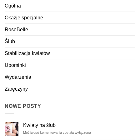
Ogólna
Okazje specjalne
RoseBelle
Ślub
Stabilizacja kwiatów
Upominki
Wydarzenia
Zaręczyny
NOWE POSTY
Kwiaty na ślub
Kwiaty
Możliwość komentowania
została wyłączona
na