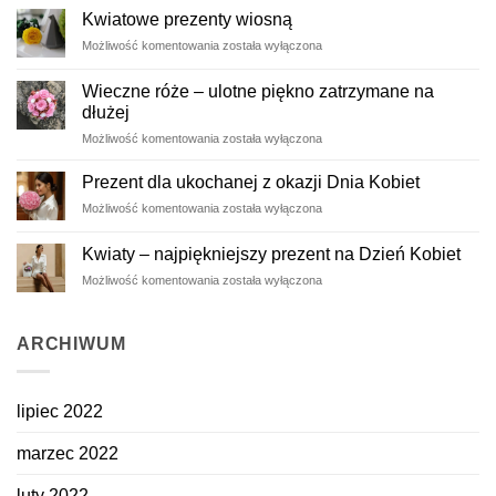
ślub
Kwiatowe prezenty wiosną
Kwiatowe
Możliwość komentowania
została wyłączona
prezenty
wiosną
Wieczne róże – ulotne piękno zatrzymane na
dłużej
Wieczne
Możliwość komentowania
została wyłączona
róże
–
Prezent dla ukochanej z okazji Dnia Kobiet
ulotne
Prezent
Możliwość komentowania
została wyłączona
piękno
dla
zatrzymane
ukochanej
na
Kwiaty – najpiękniejszy prezent na Dzień Kobiet
z
dłużej
Kwiaty
Możliwość komentowania
została wyłączona
okazji
–
Dnia
najpiękniejszy
Kobiet
prezent
ARCHIWUM
na
Dzień
Kobiet
lipiec 2022
marzec 2022
luty 2022