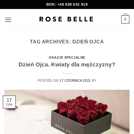
Skip
BOK: +48 608 642 919
to
content
0
TAG ARCHIVES:
DZIEŃ OJCA
OKAZJE SPECJALNE
Dzień Ojca. Kwiaty dla mężczyzny?
POSTED ON
17 CZERWCA 2021
BY
17
cze