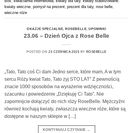
Box
,
kwiaciarnia internetowa
,
kwiaty dla taty
,
kwiaty stabilizowane
,
kwiaty wieczne
,
pomysł na prezent
,
prezent dla taty
,
rose belle
,
wieczne róże
OKAZJE SPECJALNE
,
ROSEBELLE
,
UPOMINKI
23.06 – Dzień Ojca z Rose Belle
POSTED ON
23 CZERWCA 2015
BY
ROSEBELLE
„Tato, Tato coś Ci dam Jedno serce, które mam, A w tym
sercu Róży kwiat Tato, Tato żyj STO LAT” Z pewnością
znacie 1000 sposobów na wyrażenie wdzięczności,
szacunku i powiedzenie „Dziękuję Ci Tato”. Nie
zapomnijcie dołączyć do nich róży RoseBelle. Mężczyźni
również kochają kwiaty, zwłaszcza wieczne róże, które są
dostępne w naszym sklepie w […]
KONTYNUUJ CZYTANIE
→