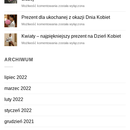
Wieczne
Możliwość komentowania
została wyłączona
róże
–
Prezent dla ukochanej z okazji Dnia Kobiet
ulotne
Prezent
Możliwość komentowania
została wyłączona
piękno
dla
zatrzymane
ukochanej
na
Kwiaty – najpiękniejszy prezent na Dzień Kobiet
z
dłużej
Kwiaty
Możliwość komentowania
została wyłączona
okazji
–
Dnia
najpiękniejszy
Kobiet
prezent
ARCHIWUM
na
Dzień
Kobiet
lipiec 2022
marzec 2022
luty 2022
styczeń 2022
grudzień 2021