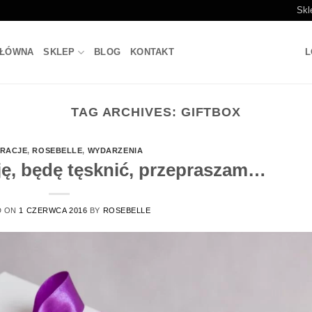
Skl
GŁÓWNA
SKLEP
BLOG
KONTAKT
L
TAG ARCHIVES:
GIFTBOX
RACJE
,
ROSEBELLE
,
WYDARZENIA
uję, będę tęsknić, przepraszam…
D ON
1 CZERWCA 2016
BY
ROSEBELLE