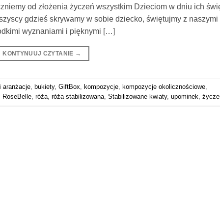
zniemy od złożenia życzeń wszystkim Dzieciom w dniu ich świ
wszyscy gdzieś skrywamy w sobie dziecko, świętujmy z naszymi
odkimi wyznaniami i pięknymi […]
KONTYNUUJ CZYTANIE
→
i
aranżacje
,
bukiety
,
GiftBox
,
kompozycje
,
kompozycje okolicznościowe
,
,
RoseBelle
,
róża
,
róża stabilizowana
,
Stabilizowane kwiaty
,
upominek
,
życze