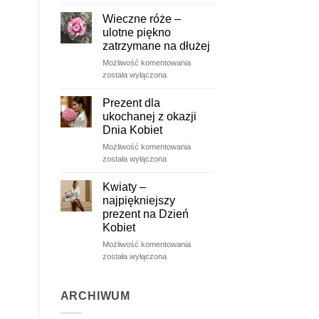
wiosną
Wieczne róże –
ulotne piękno
zatrzymane na dłużej
Wieczne
Możliwość komentowania
róże
została wyłączona
–
ulotne
Prezent dla
piękno
ukochanej z okazji
zatrzymane
Dnia Kobiet
na
Prezent
Możliwość komentowania
dłużej
dla
została wyłączona
ukochanej
z
Kwiaty –
okazji
najpiękniejszy
Dnia
prezent na Dzień
Kobiet
Kobiet
Kwiaty
Możliwość komentowania
–
została wyłączona
najpiękniejszy
prezent
na
ARCHIWUM
Dzień
Kobiet