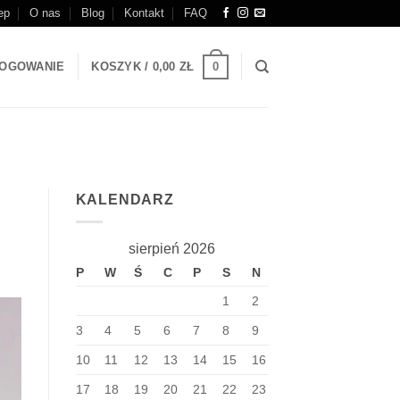
ep
O nas
Blog
Kontakt
FAQ
0
OGOWANIE
KOSZYK /
0,00
ZŁ
KALENDARZ
sierpień 2026
P
W
Ś
C
P
S
N
1
2
3
4
5
6
7
8
9
10
11
12
13
14
15
16
17
18
19
20
21
22
23