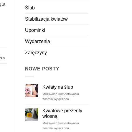
ęta
Ślub
Stabilizacja kwiatów
Upominki
Wydarzenia
Zaręczyny
nia
NOWE POSTY
Kwiaty na ślub
Kwiaty
Możliwość komentowania
na
została wyłączona
ślub
Kwiatowe prezenty
wiosną
Kwiatowe
Możliwość komentowania
prezenty
została wyłączona