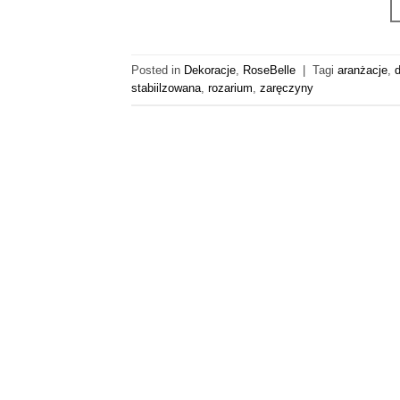
Posted in
Dekoracje
,
RoseBelle
|
Tagi
aranżacje
,
stabiilzowana
,
rozarium
,
zaręczyny