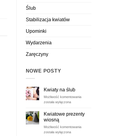
Ślub
Stabilizacja kwiatów
Upominki
Wydarzenia
Zaręczyny
NOWE POSTY
Kwiaty na ślub
Kwiaty
Możliwość komentowania
na
została wyłączona
ślub
Kwiatowe prezenty
wiosną
Kwiatowe
Możliwość komentowania
prezenty
została wyłączona