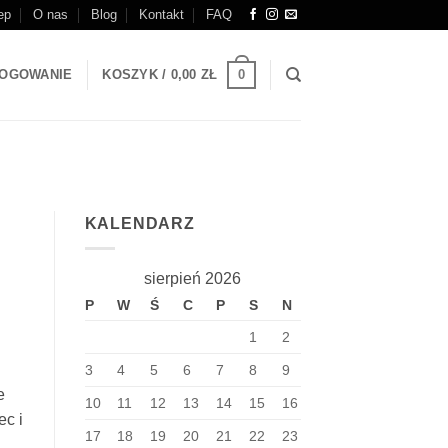
ep
O nas
Blog
Kontakt
FAQ
0
OGOWANIE
KOSZYK /
0,00
ZŁ
KALENDARZ
sierpień 2026
P
W
Ś
C
P
S
N
1
2
3
4
5
6
7
8
9
e
10
11
12
13
14
15
16
ec i
17
18
19
20
21
22
23