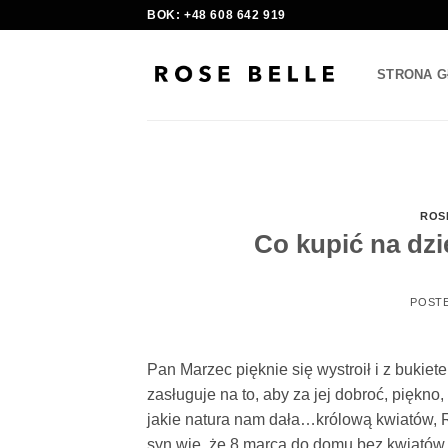
Skip
BOK: +48 608 642 919
to
content
STRONA 
ROS
Co kupić na dzi
POST
Pan Marzec pięknie się wystroił i z bukie
zasługuje na to, aby za jej dobroć, piękno
jakie natura nam dała…królową kwiatów, R
syn wie, że 8 marca do domu bez kwiatów