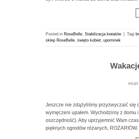
Posted in
RoseBelle
,
Stabilizacja kwiatów
|
Tagi
b
sklep RoseBelle
,
święto kobiet
,
upominek
Wakacj
POST
Jeszcze nie zdążyliśmy przyzwyczaić się d
wymęczeni upałem. Wychodzimy z domu i
oszczędność). Aby uprzyjemnić Wam czas 
pięknych ogrodów różanych, ROZARIÓW. R