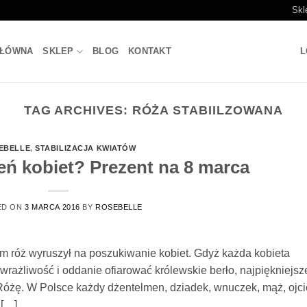
Skl
GŁÓWNA
SKLEP
BLOG
KONTAKT
L
TAG ARCHIVES:
RÓŻA STABIILZOWANA
EBELLE
,
STABILIZACJA KWIATÓW
eń kobiet? Prezent na 8 marca
ED ON
3 MARCA 2016
BY
ROSEBELLE
tem róż wyruszył na poszukiwanie kobiet. Gdyż każda kobieta
, wrażliwość i oddanie ofiarować królewskie berło, najpiękniejsz
óżę. W Polsce każdy dżentelmen, dziadek, wnuczek, mąż, ojci
 […]