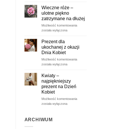
wiosną
Wieczne róże –
ulotne piękno
zatrzymane na dłużej
Wieczne
Możliwość komentowania
róże
została wyłączona
–
ulotne
Prezent dla
piękno
ukochanej z okazji
zatrzymane
Dnia Kobiet
na
Prezent
Możliwość komentowania
dłużej
dla
została wyłączona
ukochanej
z
Kwiaty –
okazji
najpiękniejszy
Dnia
prezent na Dzień
Kobiet
Kobiet
Kwiaty
Możliwość komentowania
–
została wyłączona
najpiękniejszy
prezent
na
ARCHIWUM
Dzień
Kobiet