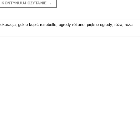
KONTYNUUJ CZYTANIE
→
dekoracja
,
gdzie kupić rosebelle
,
ogrody różane
,
piękne ogrody
,
róża
,
róża