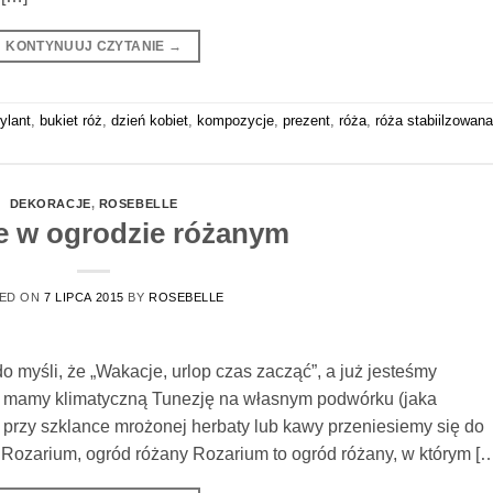
KONTYNUUJ CZYTANIE
→
rylant
,
bukiet róż
,
dzień kobiet
,
kompozycje
,
prezent
,
róża
,
róża stabiilzowana
DEKORACJE
,
ROSEBELLE
e w ogrodzie różanym
ED ON
7 LIPCA 2015
BY
ROSEBELLE
o myśli, że „Wakacje, urlop czas zacząć”, a już jesteśmy
 mamy klimatyczną Tunezję na własnym podwórku (jaka
przy szklance mrożonej herbaty lub kawy przeniesiemy się do
ozarium, ogród różany Rozarium to ogród różany, w którym [